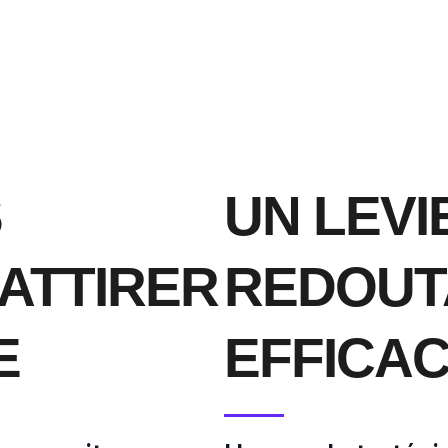
S
UN LEVI
ATTIRER
REDOUT
E
EFFICA