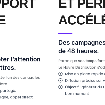
PPORT
ET PE
E
ACCÉL
Des campagnes 
de 48 heures.
ter l’attention
Parce que
vos temps fort
ttres.
Le Havre Distribution s’a
Mise en place rapide 
te l’un des canaux les
Diffusion précise sur
iate.
générer du tr
Objectif :
 partagé.
bon moment
ligne, appel direct.