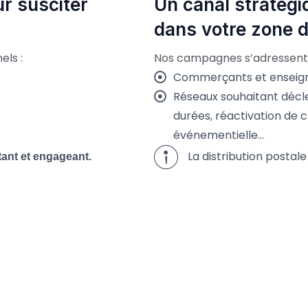
r susciter
Un canal stratégi
dans votre zone d
els :
Nos campagnes s’adressent 
Commerçants et enseig
Réseaux souhaitant décle
durées, réactivation de cl
événementielle…
La distribution posta
tant et engageant.
Contactez-nous