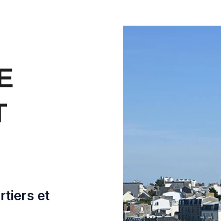
E
T
tiers et