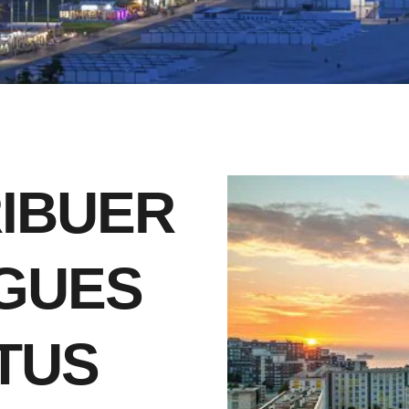
RIBUER
GUES
TUS